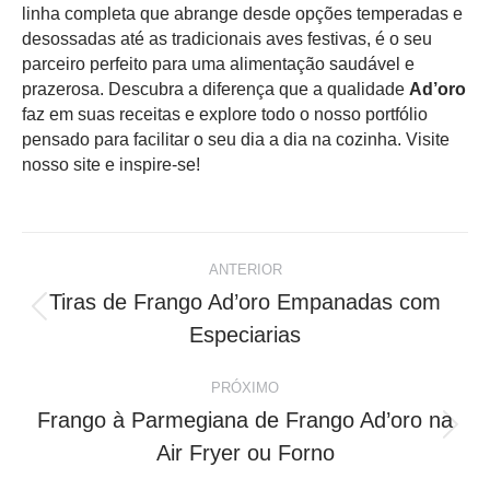
linha completa que abrange desde opções temperadas e
desossadas até as tradicionais aves festivas, é o seu
parceiro perfeito para uma alimentação saudável e
prazerosa. Descubra a diferença que a qualidade
Ad’oro
faz em suas receitas e explore todo o nosso portfólio
pensado para facilitar o seu dia a dia na cozinha. Visite
nosso site e inspire-se!
Navegação
ANTERIOR
de
Tiras de Frango Ad’oro Empanadas com
Post
Especiarias
post:
anterior:
PRÓXIMO
Frango à Parmegiana de Frango Ad’oro na
Próximo
Air Fryer ou Forno
post: