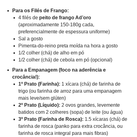
Para os Filés de Frango:
4 filés de
peito de frango Ad’oro
(aproximadamente 150-180g cada,
preferencialmente de espessura uniforme)
Sal a gosto
Pimenta-do-reino preta moída na hora a gosto
1/2 colher (chá) de alho em pó
1/2 colher (chá) de cebola em pó (opcional)
Para a Empanagem (foco na aderência e
crocância!):
1º Prato (Farinha):
1 xícara (chá) de farinha de
trigo (ou farinha de arroz para uma empanagem
mais leve/sem glúten)
2º Prato (Líquido):
2 ovos grandes, levemente
batidos com 2 colheres (sopa) de leite (ou água)
3º Prato (Farinha de Rosca):
1.5 xícaras (chá) de
farinha de rosca (panko para extra crocância, ou
farinha de rosca integral para mais fibras)