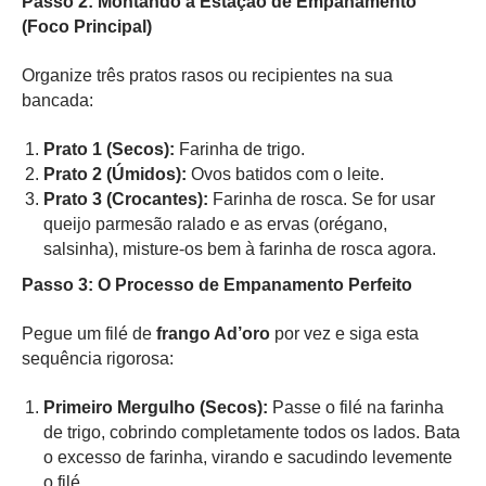
Passo 2: Montando a Estação de Empanamento
(Foco Principal)
Organize três pratos rasos ou recipientes na sua
bancada:
Prato 1 (Secos):
Farinha de trigo.
Prato 2 (Úmidos):
Ovos batidos com o leite.
Prato 3 (Crocantes):
Farinha de rosca. Se for usar
queijo parmesão ralado e as ervas (orégano,
salsinha), misture-os bem à farinha de rosca agora.
Passo 3: O Processo de Empanamento Perfeito
Pegue um filé de
frango Ad’oro
por vez e siga esta
sequência rigorosa:
Primeiro Mergulho (Secos):
Passe o filé na farinha
de trigo, cobrindo completamente todos os lados. Bata
o excesso de farinha, virando e sacudindo levemente
o filé.