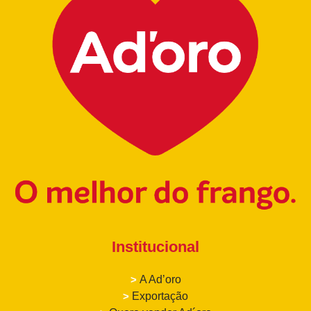
Institucional
>
A Ad’oro
>
Exportação