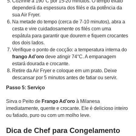
Cozinhe a 190°C por 15-20 minutos. O tempo exato
dependerá da espessura dos filés e da potência da
sua Air Fryer.
Na metade do tempo (cerca de 7-10 minutos), abra a
cesta e vire cuidadosamente os filés com uma
espátula para garantir que dourem e fiquem crocantes
dos dois lados.
Verifique o ponto de cocção: a temperatura interna do
frango Ad’oro
deve atingir 74°C. A empanagem
estará dourada e crocante.
Retire da Air Fryer e coloque em um prato. Deixe
descansar por 5 minutos antes de fatiar ou servir.
Passo 5: Serviço
Sirva o Peito de
Frango Ad’oro
à Milanesa
imediatamente, quente e crocante. Ele é delicioso inteiro
ou fatiado, puro ou com um molho leve.
Dica de Chef para Congelamento