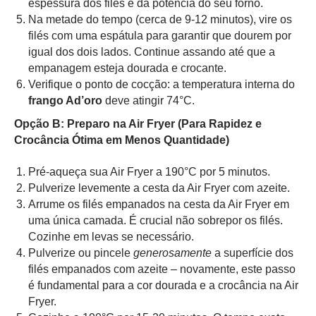
espessura dos filés e da potência do seu forno.
Na metade do tempo (cerca de 9-12 minutos), vire os
filés com uma espátula para garantir que dourem por
igual dos dois lados. Continue assando até que a
empanagem esteja dourada e crocante.
Verifique o ponto de cocção: a temperatura interna do
frango Ad’oro
deve atingir 74°C.
Opção B: Preparo na Air Fryer (Para Rapidez e
Crocância Ótima em Menos Quantidade)
Pré-aqueça sua Air Fryer a 190°C por 5 minutos.
Pulverize levemente a cesta da Air Fryer com azeite.
Arrume os filés empanados na cesta da Air Fryer em
uma única camada. É crucial não sobrepor os filés.
Cozinhe em levas se necessário.
Pulverize ou pincele
generosamente
a superfície dos
filés empanados com azeite – novamente, este passo
é fundamental para a cor dourada e a crocância na Air
Fryer.