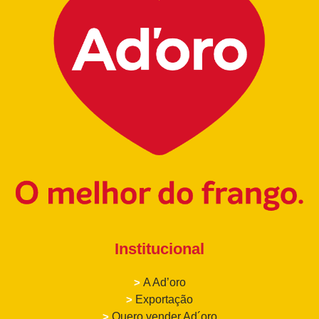
Institucional
>
A Ad’oro
>
Exportação
>
Quero vender Ad´oro