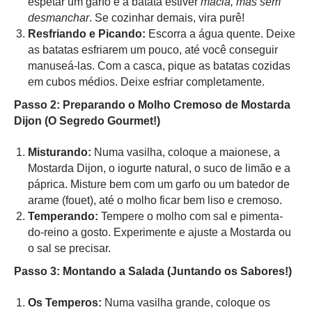
espetar um garfo e a batata estiver
macia, mas sem
desmanchar
. Se cozinhar demais, vira purê!
Resfriando e Picando:
Escorra a água quente. Deixe
as batatas esfriarem um pouco, até você conseguir
manuseá-las. Com a casca, pique as batatas cozidas
em cubos médios. Deixe esfriar completamente.
Passo 2: Preparando o Molho Cremoso de Mostarda
Dijon (O Segredo Gourmet!)
Misturando:
Numa vasilha, coloque a maionese, a
Mostarda Dijon, o iogurte natural, o suco de limão e a
páprica. Misture bem com um garfo ou um batedor de
arame (fouet), até o molho ficar bem liso e cremoso.
Temperando:
Tempere o molho com sal e pimenta-
do-reino a gosto. Experimente e ajuste a Mostarda ou
o sal se precisar.
Passo 3: Montando a Salada (Juntando os Sabores!)
Os Temperos:
Numa vasilha grande, coloque os